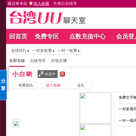
建议将本站
加入收藏
，方便日后找寻
回首页
免费专区
点数充值中心
会员登
业绩排行
一对多收费
一对一收费
全部在線
台妹专区
內地主播
小白喲
休息中
免費視訊
进入包厢
送礼
免费文字聊
一对多视讯
一对一视讯