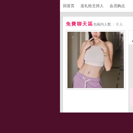
回首页
送礼给主持人
会员购点
免費聊天區
包厢内人数 ： 0 人