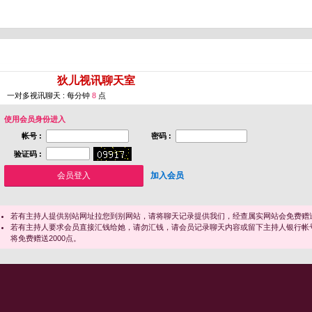
您即将进入 [
狄儿视讯聊天室
]
一对多视讯聊天 : 每分钟
8
点
使用会员身份进入
帐号 :
密码 :
验证码 :
加入会员
若有主持人提供别站网址拉您到别网站，请将聊天记录提供我们，经查属实网站会免费赠送
若有主持人要求会员直接汇钱给她，请勿汇钱，请会员记录聊天内容或留下主持人银行帐
将免费赠送2000点。